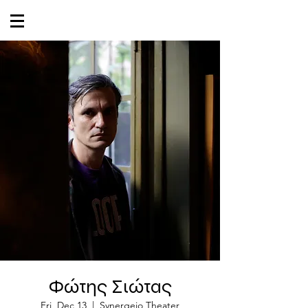
Φώτης Σιώτας
Fri, Dec 13
  |  
Synergeio Theater