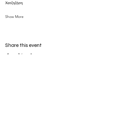
Χατζηζήση
Show More
Share this event
LOCATION
Πολυχώρος Συνεργείο
A: Eleftherias Street 91β, 3042
Limassol,
Cyprus