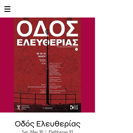
Oδός Ελευθερίας
Sat, May 30
  |  
Eleftherias 91