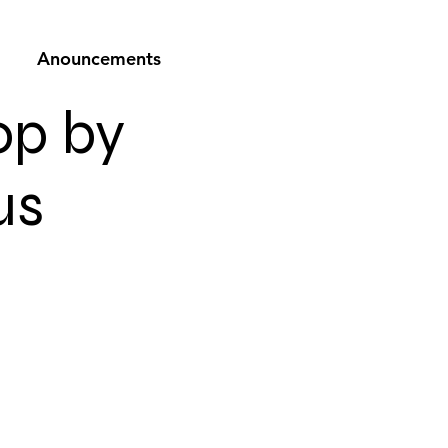
Anouncements
op by
us