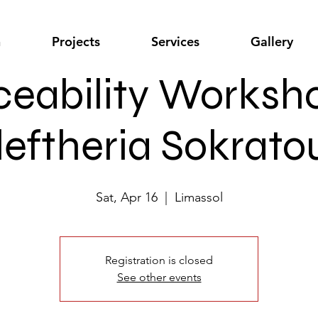
n
Projects
Services
Gallery
eability Worksh
leftheria Sokrato
Sat, Apr 16
  |  
Limassol
Registration is closed
See other events