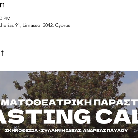
on
00 PM
herias 91, Limassol 3042, Cyprus
t