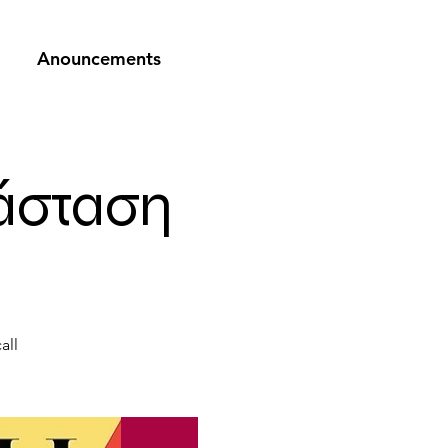
Anouncements
άσταση