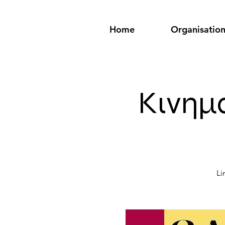
Home
Organisatio
Κινημ