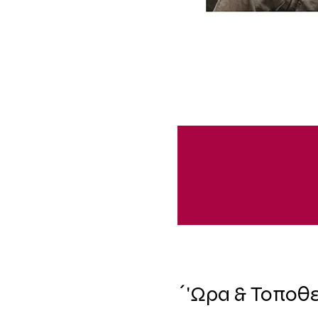
΄'Ωρα & Τοποθ