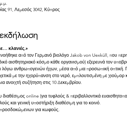
μ.μ.
ίας 91, Λεμεσός 3042, Κύπρος
ν εκδήλωση
με… κλανιές.»
πινοήθηκε από τον Γερμανό βιολόγο Jakob von Uexküll, που περι
δικό αισθητηριακό κόσμο κάθε οργανισμού) εξερευνά τον υποβρύ
ι λόγω ανθρωπογενών ήχων, μέσα από μια προσωπική οπτική. Πρ
ετικά με την ηχορύπανση στο νερό, εμπλουτισμένη με χιούμορ κ
μια ανοιχτή συζήτηση στις 10 Δεκεμβρίου.
 διαθέσιμος online (για τυφλούς & περιβαλλοντικά ευαισθητοπο
ούς και γενική υποστήριξη διαθέσιμη για το κοινό.
 προσδοκώμενων για κωφούς.