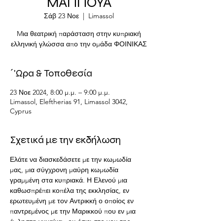
ΜΑΠΠΟΥΑ
Σάβ 23 Νοε
  |  
Limassol
Mια θεατρική παράσταση στην κυπριακή
ελληνική γλώσσα απο την ομάδα ΦΟΙΝΙΚΑΣ
΄'Ωρα & Τοποθεσία
23 Νοε 2024, 8:00 μ.μ. – 9:00 μ.μ.
Limassol, Eleftherias 91, Limassol 3042,
Cyprus
Σχετικά με την εκδήλωση
Ελάτε να διασκεδάσετε με την κωμωδία 
μας, μια σύγχρονη μαύρη κωμωδία 
γραμμένη στα κυπριακά. Η Ελενού μια 
καθωσπρέπει κοπέλα της εκκλησίας, εν 
ερωτευμένη με τον Αντρικκή ο οποίος εν  
παντρεμένος με την Μαρικκού που εν μια 