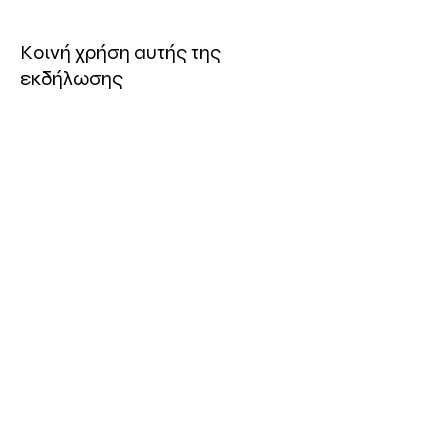
Κοινή χρήση αυτής της
εκδήλωσης
ΤΟΠΟΘΕΣΙΑ
Πολυχώρος Συνεργείο
Οδός Ελευθερίας 19, 3042
Λεμεσός, Κύπρος
ΤΗΛ:
96 740757
Ηλ. Διεέθυνση: info@synergeio.org