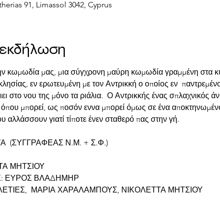
herias 91, Limassol 3042, Cyprus
ν εκδήλωση
την κωμωδία μας, μια σύγχρονη μαύρη κωμωδία γραμμένη στα κυ
λησίας, εν ερωτευμένη με τον Αντρικκή ο οποίος εν  παντρεμένο
ιει στο νου της μόνο τα ριάλια.  Ο Αντρικκής ένας σπλαχνικός 
ά όπου μπορεί, ως ποσόν εννα μπορεί όμως σε ένα αποκτηνωμέν
ου αλλάσσουν γιατί τίποτε ένεν σταθερό πας στην γή.
 (ΣΥΓΓΡΑΦΕΑΣ Ν.Μ. + Σ.Φ.)
ΤΑ ΜΗΤΣΙΟΥ
Σ: ΕΥΡΟΣ ΒΛΑΔΗΜΗΡ
ΕΤΙΕΣ,  ΜΑΡΙΑ ΧΑΡΑΛΑΜΠΟΥΣ, ΝΙΚΟΛΕΤΤΑ ΜΗΤΣΙΟΥ