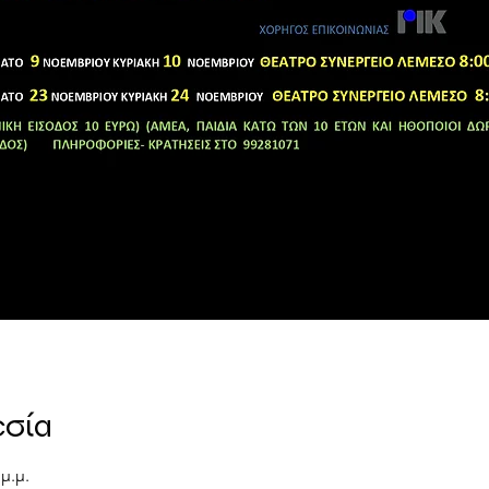
εσία
 μ.μ.