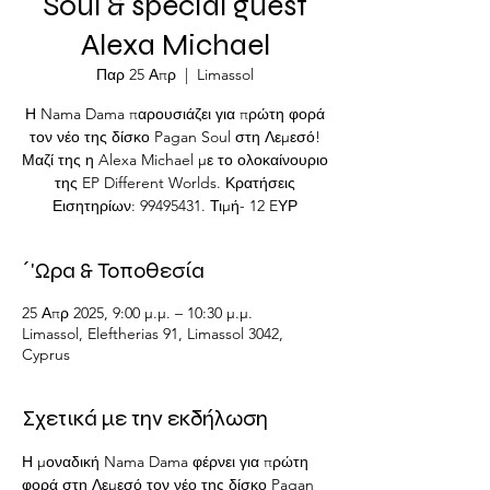
Soul & special guest
Alexa Michael
Παρ 25 Απρ
  |  
Limassol
Η Nama Dama παρουσιάζει για πρώτη φορά
τον νέο της δίσκο Pagan Soul στη Λεμεσό!
Μαζί της η Alexa Michael με το ολοκαίνουριο
της EP Different Worlds. Κρατήσεις
Εισητηρίων: 99495431. Τιμή- 12 EΥΡ
΄'Ωρα & Τοποθεσία
25 Απρ 2025, 9:00 μ.μ. – 10:30 μ.μ.
Limassol, Eleftherias 91, Limassol 3042,
Cyprus
Σχετικά με την εκδήλωση
Η μοναδική Nama Dama φέρνει για πρώτη 
φορά στη Λεμεσό τον νέο της δίσκο Pagan 