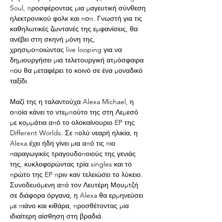
Soul, προσφέροντας μια μαγευτική σύνθεση 
ηλεκτρονικού φολκ και ποπ. Γνωστή για τις 
καθηλωτικές ζωντανές της εμφανίσεις, θα 
ανέβει στη σκηνή μόνη της, 
χρησιμοποιώντας live looping για να 
δημιουργήσει μια τελετουργική ατμόσφαιρα 
που θα μεταφέρει το κοινό σε ένα μοναδικό 
ταξίδι.
Μαζί της η ταλαντούχα Alexa Michael, η 
οποία κάνει το ντεμπούτο της στη Λεμεσό 
με κομμάτια από το ολοκαίνουριο EP της 
Different Worlds. Σε πολύ νεαρή ηλικία, η 
Alexa έχει ήδη γίνει μια από τις πιο 
παραγωγικές τραγουδοποιούς της γενιάς 
της, κυκλοφορώντας τρία singles και το 
πρώτο της EP πριν καν τελειώσει το λύκειο. 
Συνοδευόμενη από τον Λευτέρη Μουμτζή 
σε διάφορα όργανα, η Alexa θα ερμηνεύσει 
με πιάνο και κιθάρα, προσθέτοντας μια 
ιδιαίτερη αίσθηση στη βραδιά.