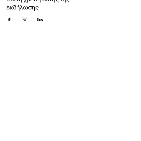
εκδήλωσης
ΤΟΠΟΘΕΣΙΑ
Πολυχώρος Συνεργείο
Οδός Ελευθερίας 19, 3042
Λεμεσός, Κύπρος
ΤΗΛ:
96 740757
Ηλ. Διεέθυνση: info@synergeio.org