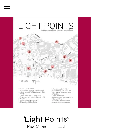
“Light Points”
Κυρ 26 Ιαν
  |  
Limasol