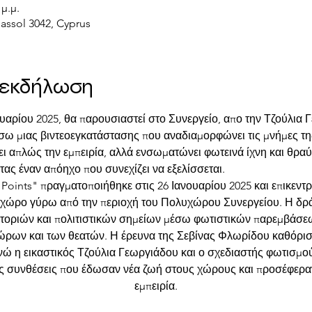
 μ.μ.
massol 3042, Cyprus
ν εκδήλωση
ουαρίου 2025, θα παρουσιαστεί στο Συνεργείο, απο την Τζούλια 
έσω μιας βιντεοεγκατάστασης που αναδιαμορφώνει τις μνήμες τ
 απλώς την εμπειρία, αλλά ενσωματώνει φωτεινά ίχνη και θραύ
ς έναν απόηχο που συνεχίζει να εξελίσσεται.
Points" πραγματοποιήθηκε στις 26 Ιανουαρίου 2025 και επικεντρ
 χώρο γύρω από την περιοχή του Πολυχώρου Συνεργείου. Η δρά
τοριών και πολιτιστικών σημείων μέσω φωτιστικών παρεμβάσε
ώρων και των θεατών. Η έρευνα της Σεβίνας Φλωρίδου καθόρισε
νώ η εικαστικός Τζούλια Γεωργιάδου και ο σχεδιαστής φωτισμο
ς συνθέσεις που έδωσαν νέα ζωή στους χώρους και προσέφεραν 
εμπειρία.