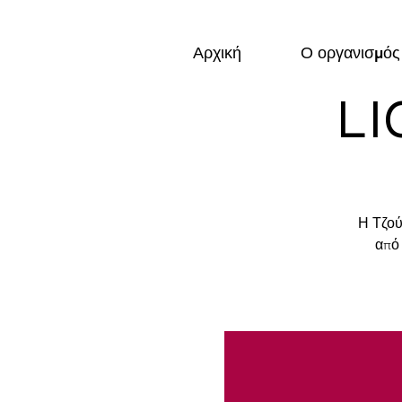
Αρχική
Ο οργανισμός
LI
Η Τζού
από