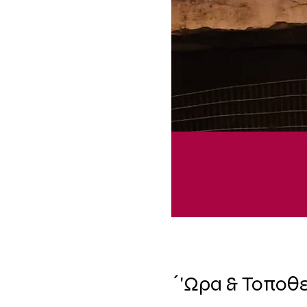
΄'Ωρα & Τοποθ