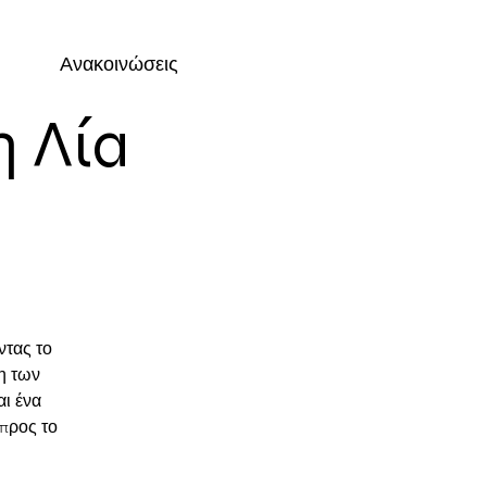
Ανακοινώσεις
 Λία
ντας το
η των
αι ένα
 προς το