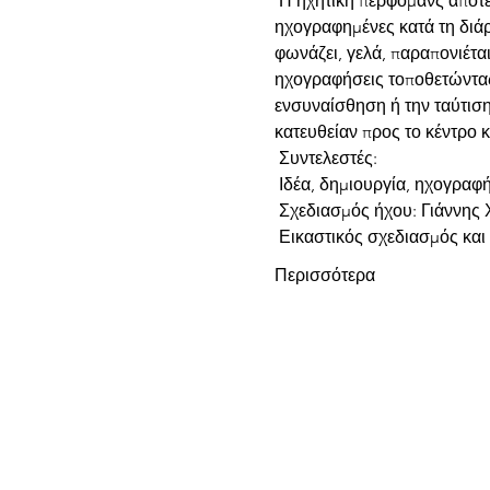
 Η ηχητική περφόμανς αποτελεί μια εμπειρία βασισμένη σε μαρτυρίες του σώματος σε πραγματικό χρόνο, δηλαδή 
ηχογραφημένες κατά τη διάρ
φωνάζει, γελά, παραπονιέται,
ηχογραφήσεις τοποθετώντας
ενσυναίσθηση ή την ταύτιση.
κατευθείαν προς το κέντρο κ
 Συντελεστές: 
 Ιδέα, δημιουργία, ηχογραφ
 Σχεδιασμός ήχου: Γιάννης 
 Εικαστικός σχεδιασμός κα
Περισσότερα