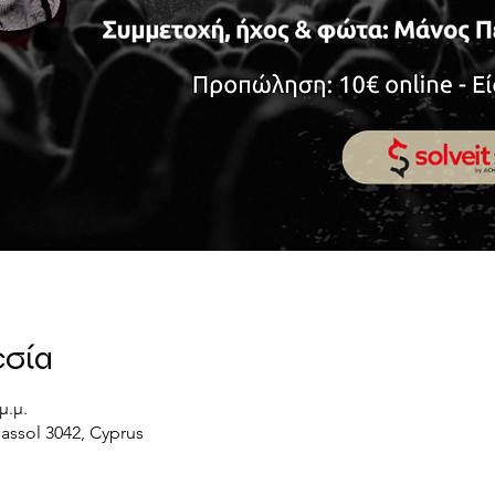
εσία
μ.μ.
massol 3042, Cyprus